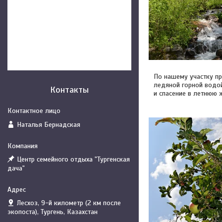
По нашему участку пр
ледяной горной водо
Контакты
и спасение в летнюю 
Наталья Бернадская
Центр семейного отдыха "Тургенская
дача"
Лесхоз, 9-й километр (2 км после
экопоста), Тургень, Казахстан