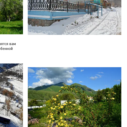
нятся вам
обенной