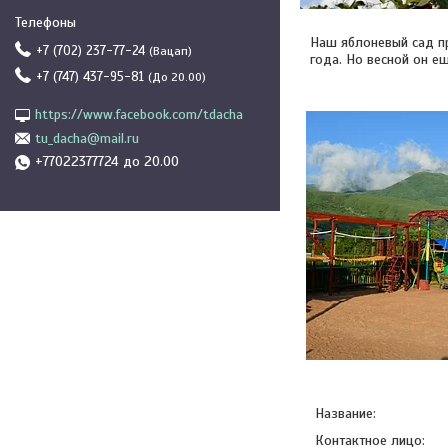
Наш яблоневый сад п
+7 (702) 237-77-24
Вацап
года. Но весной он ещ
+7 (747) 437-95-81
До 20.00
https://www.facebook.com/tdacha
tu_dacha@mail.ru
+77022377724 до 20.00