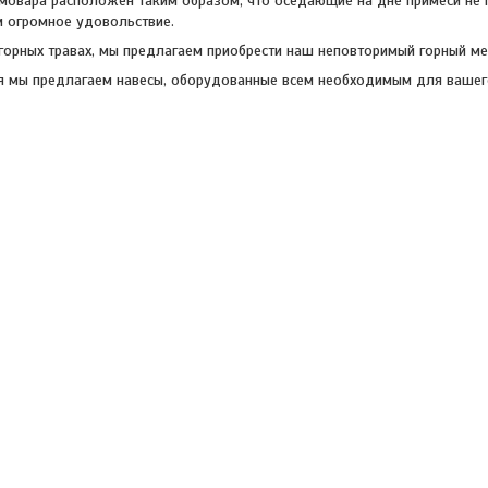
амовара расположен таким образом, что оседающие на дне примеси не п
м огромное удовольствие.
 горных травах, мы предлагаем приобрести наш неповторимый горный ме
я мы предлагаем навесы, оборудованные всем необходимым для вашег