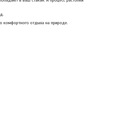
опадают в ваш стакан. А процесс растопки
д.
о комфортного отдыха на природе.