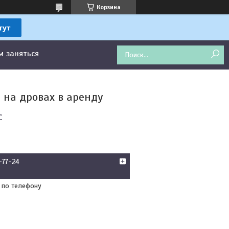
Корзина
м заняться
 на дровах в аренду
с
-77-24
 по телефону