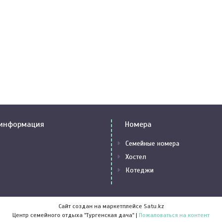
 информация
Номера
Семейные номера
Хостел
Котеджи
Сайт создан на маркетплейсе
Satu.kz
Центр семейного отдыха "Тургенская дача" |
Пожаловаться на контент