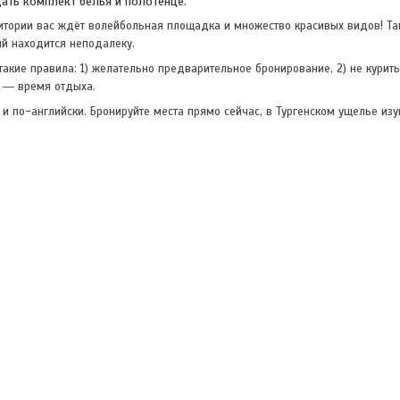
дать комплект белья и полотенце.
тории вас ждёт волейбольная площадка и множество красивых видов! Так
й находится неподалеку.
акие правила: 1) желательно предварительное бронирование, 2) не курить
00 ― время отдыха
.
и по-английски. Бронируйте места прямо сейчас, в Тургенском ущелье изу