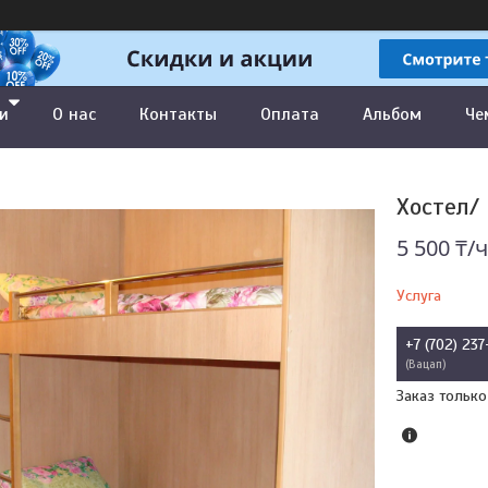
и
О нас
Контакты
Оплата
Альбом
Че
Хостел/ 
5 500 ₸/ч
Услуга
+7 (702) 237
Вацап
Заказ только