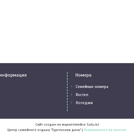
 информация
Номера
Семейные номера
Хостел
Котеджи
Сайт создан на маркетплейсе
Satu.kz
Центр семейного отдыха "Тургенская дача" |
Пожаловаться на контент