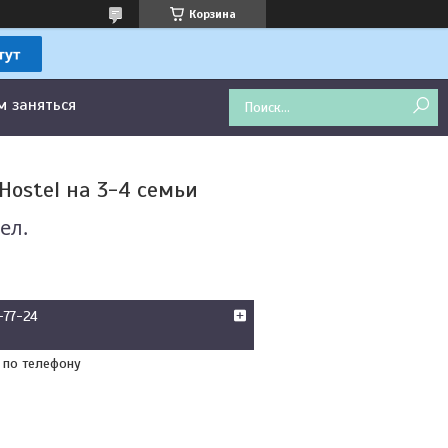
Корзина
м заняться
Hostel на 3-4 семьи
ел.
-77-24
 по телефону